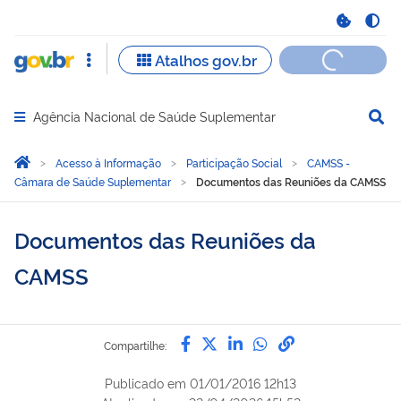
Agência Nacional de Saúde Suplementar
Abrir menu principal de navegação
Você está aqui:
Página Inicial
Acesso à Informação
Participação Social
CAMSS -
Câmara de Saúde Suplementar
Documentos das Reuniões da CAMSS
Documentos das Reuniões da
CAMSS
Compartilhe por Facebook
Compartilhe por Twitter
Compartilhe por Lin
Compartilhe por
link para Copi
Compartilhe:
Publicado em
01/01/2016 12h13