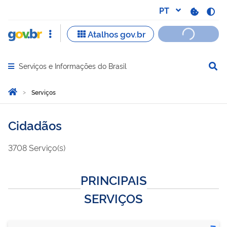
Serviços e Informações do Brasil
Abrir menu principal de navegação
Você está aqui:
Página Inicial
Serviços
Cidadãos
3708
Serviço(s)
PRINCIPAIS
SERVIÇOS