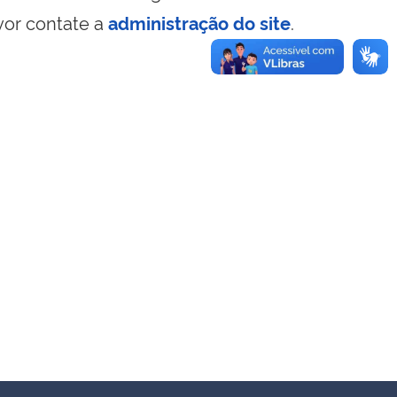
vor contate a
administração do site
.