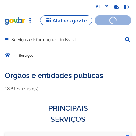
Serviços e Informações do Brasil
Abrir menu principal de navegação
Você está aqui:
Página Inicial
Serviços
Órgãos e entidades públicas
1879
Serviço(s)
PRINCIPAIS
SERVIÇOS