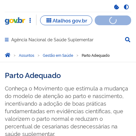
Agência Nacional de Saúde Suplementar
Abrir menu principal de navegação
Você está aqui:
Página Inicial
Assuntos
Gestão em Saúde
Parto Adequado
Parto Adequado
Conheça o Movimento que estimula a mudança
do modelo de atenção ao parto e nascimento,
incentivando a adoção de boas práticas
fundamentadas em evidências científicas, que
valorizem o parto normal e reduzam o
percentual de cesarianas desnecessárias na
saúde suplementar.