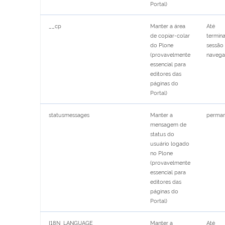
Portal)
__cp
Manter a área
Até
de copiar-colar
termina
do Plone
sessão
(provavelmente
naveg
essencial para
editores das
páginas do
Portal)
statusmessages
Manter a
perman
mensagem de
status do
usuário logado
no Plone
(provavelmente
essencial para
editores das
páginas do
Portal)
I18N_LANGUAGE
Manter a
Até