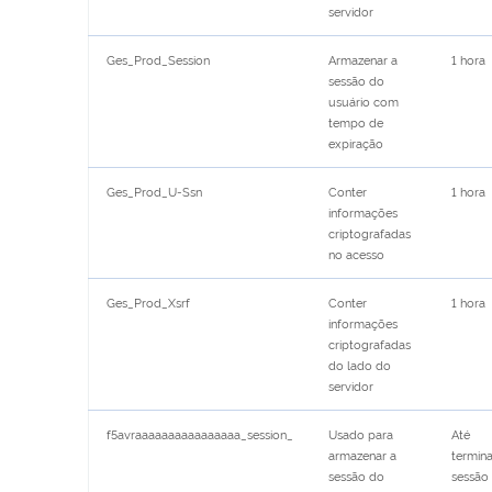
servidor
Ges_Prod_Session
Armazenar a
1 hora
sessão do
usuário com
tempo de
expiração
Ges_Prod_U-Ssn
Conter
1 hora
informações
criptografadas
no acesso
Ges_Prod_Xsrf
Conter
1 hora
informações
criptografadas
do lado do
servidor
f5avraaaaaaaaaaaaaaaa_session_
Usado para
Até
armazenar a
termina
sessão do
sessão