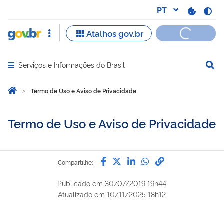
Serviços e Informações do Brasil
Abrir menu principal de navegação
Você está aqui:
Página Inicial
Termo de Uso e Aviso de Privacidade
Termo de Uso e Aviso de Privacidade
Compartilhe por Facebook
Compartilhe por Twitter
Compartilhe por Lin
Compartilhe por
link para Copi
Compartilhe:
Publicado em
30/07/2019 19h44
Atualizado em
10/11/2025 18h12