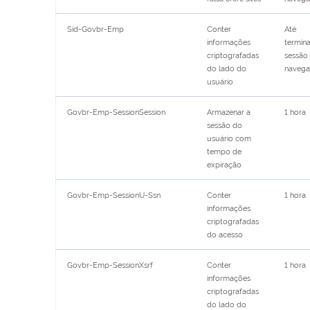
Sid-Govbr-Emp
Conter
Até
informações
termina
criptografadas
sessão
do lado do
naveg
usuário
Govbr-Emp-SessionSession
Armazenar a
1 hora
sessão do
usuário com
tempo de
expiração
Govbr-Emp-SessionU-Ssn
Conter
1 hora
informações
criptografadas
do acesso
Govbr-Emp-SessionXsrf
Conter
1 hora
informações
criptografadas
do lado do