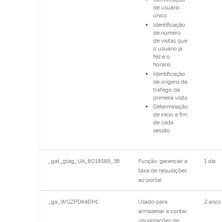
de usuário
único
Identificação
de número
de visitas que
o usuário já
fez e o
horário
Identificação
de origens de
tráfego da
primeira visita
Determinação
de início e fim
de cada
sessão
_gat_gtag_UA_8018585_36
Função: gerenciar a
1 dia
taxa de requisições
ao portal.
_ga_WGZPDK4DH1
Usado para
2 anos
armazenar e contar
visualizações de