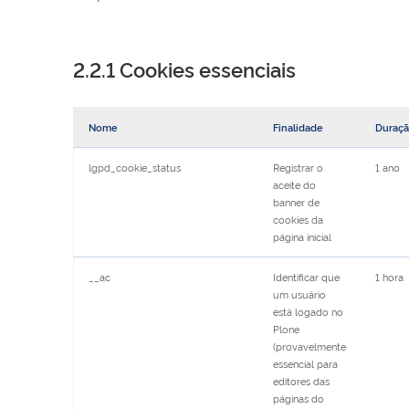
2.2.1 Cookies essenciais
Nome
Finalidade
Duraç
lgpd_cookie_status
Registrar o
1 ano
aceite do
banner de
cookies da
página inicial
__ac
Identificar que
1 hora
um usuário
está logado no
Plone
(provavelmente
essencial para
editores das
páginas do