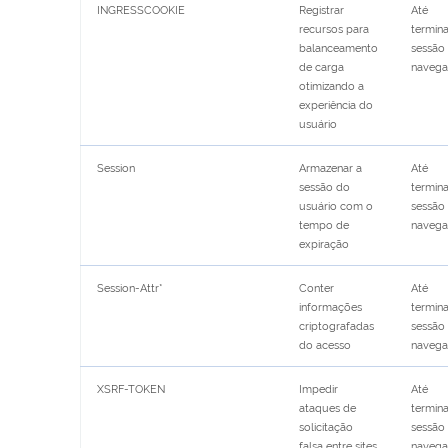
INGRESSCOOKIE
Registrar
Até
recursos para
termina
balanceamento
sessão
de carga
naveg
otimizando a
experiência do
usuário
Session
Armazenar a
Até
sessão do
termina
usuário com o
sessão
tempo de
naveg
expiração
Session-Attr*
Conter
Até
informações
termina
criptografadas
sessão
do acesso
naveg
XSRF-TOKEN
Impedir
Até
ataques de
termina
solicitação
sessão
falsa entre sites
naveg