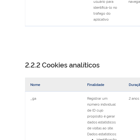
usuário para
naveg
identificá-lo no
tráfego do
aplicativo
2.2.2 Cookies analíticos
Nome
Finalidade
Duraç
_ga
Registrar um
2 anos
número individual
de ID cujo
propósito é gerar
dados estatísticos
de visitas ao site.
Dados estatísticos:
Identificação