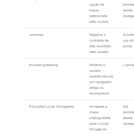
opção de
termina
língua,
sessão
selecionada
naveg
pelo usuário
contraste
Registrar o
Durant
contraste da
uso do
tela, escolhido
portal
pelo usuário
browserupdateorg
Notificar o
1 sema
usuário
quando ele usa
um navegador
antigo ou
incompatível
Encrypted-Local-StorageKey
Armazena a
Até
chave
termina
criptografada
sessão
para o Local
naveg
Storage do