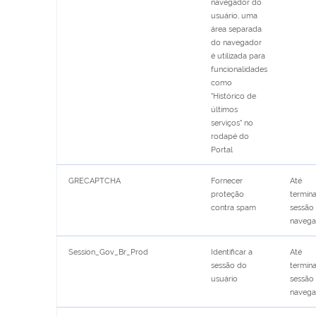
navegador do
usuário, uma
área separada
do navegador
é utilizada para
funcionalidades
como
"Histórico de
últimos
serviços" no
rodapé do
Portal
GRECAPTCHA
Fornecer
Até
proteção
termina
contra spam
sessão
naveg
Session_Gov_Br_Prod
Identificar a
Até
sessão do
termina
usuário
sessão
naveg