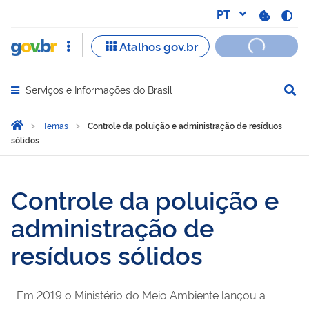
Serviços e Informações do Brasil
Abrir menu principal de navegação
Você está aqui:
Página Inicial
Temas
Controle da poluição e administração de resíduos
sólidos
Controle da poluição e ad
Controle da poluição e
administração de
resíduos sólidos
Em 2019 o Ministério do Meio Ambiente lançou a