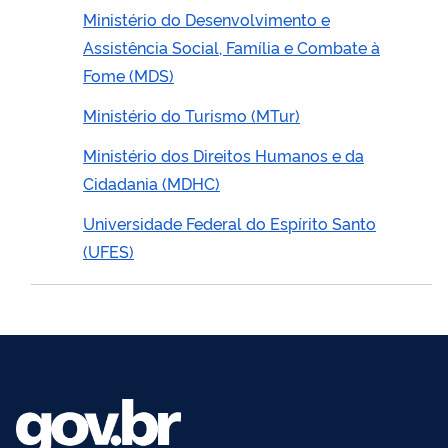
Ministério do Desenvolvimento e
Assistência Social, Família e Combate à
Fome (MDS)
Ministério do Turismo (MTur)
Ministério dos Direitos Humanos e da
Cidadania (MDHC)
Universidade Federal do Espírito Santo
(UFES)