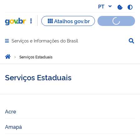
Serviços e Informações do Brasil
Abrir menu principal de navegação
Você está aqui:
Página Inicial
Serviços Estaduais
Serviços Estaduais
Acre
Amapá