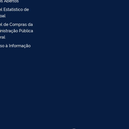
s Abertos
l Estatístico de
oal
el de Compras da
nistração Pública
ral
so à Informação