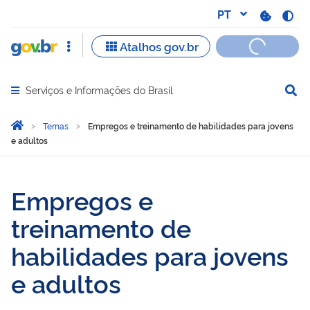
Serviços e Informações do Brasil
Abrir menu principal de navegação
Você está aqui:
Página Inicial
Temas
Empregos e treinamento de habilidades para jovens
e adultos
Empregos e treinamento de
Empregos e
treinamento de
habilidades para jovens
e adultos