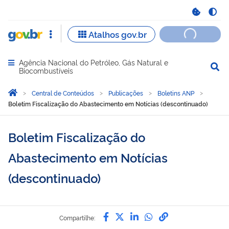
Agência Nacional do Petróleo, Gás Natural e
Abrir menu principal de navegação
Biocombustíveis
Você está aqui:
Página Inicial
Central de Conteúdos
Publicações
Boletins ANP
Boletim Fiscalização do Abastecimento em Notícias (descontinuado)
Boletim Fiscalização do
Abastecimento em Notícias
(descontinuado)
Compartilhe por Facebook
Compartilhe por Twitter
Compartilhe por Lin
Compartilhe por
link para Copi
Compartilhe: