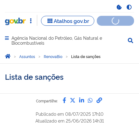
Agência Nacional do Petróleo, Gás Natural e
Abrir menu principal de navegação
Biocombustíveis
Você está aqui:
Página Inicial
Assuntos
RenovaBio
Lista de sanções
Lista de sanções
Compartilhe por Facebook
Compartilhe por Twitter
Compartilhe por Lin
Compartilhe por
link para Copi
Compartilhe:
Publicado em
08/07/2025 17h10
Atualizado em
25/06/2026 14h31