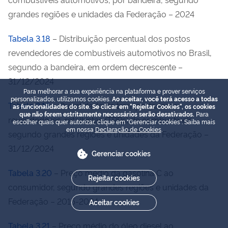
grandes regiões e unidades da Federação – 2024
Tabela 3.18
– Distribuição percentual dos postos
revendedores de combustíveis automotivos no Brasil,
segundo a bandeira, em ordem decrescente –
31/12/2024
Para melhorar a sua experiência na plataforma e prover serviços
personalizados, utilizamos cookies.
Ao aceitar, você terá acesso a todas
Tabela 3.19
– Quantidade de transportadores-
as funcionalidades do site. Se clicar em "Rejeitar Cookies", os cookies
que não forem estritamente necessários serão desativados.
Para
revendedores-retalhistas (TRRs) de combustíveis,
escolher quais quer autorizar, clique em "Gerenciar cookies". Saiba mais
em nossa
Declaração de Cookies
.
segundo grandes regiões e unidades da Federação –
31/12/2024
Gerenciar cookies
Tabela 3.20
– Preço médio da gasolina C ao
Rejeitar cookies
consumidor, segundo grandes regiões e unidades da
Federação – 2015-2024
Aceitar cookies
Tabela 3.21
– Preço médio do óleo diesel ao