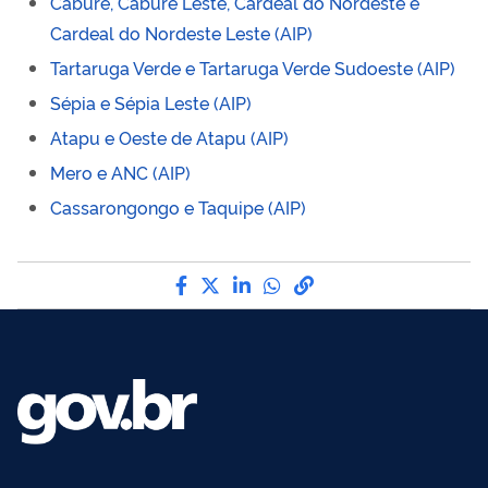
Caburé, Caburé Leste, Cardeal do Nordeste e
Cardeal do Nordeste Leste (AIP)
Tartaruga Verde e Tartaruga Verde Sudoeste (AIP)
Sépia e Sépia Leste (AIP)
Atapu e Oeste de Atapu (AIP)
Mero e ANC (AIP)
Cassarongongo e Taquipe (AIP)
Compartilhe por Facebook
Compartilhe por Twitter
Compartilhe por LinkedI
Compartilhe por Wha
link para Copiar pa