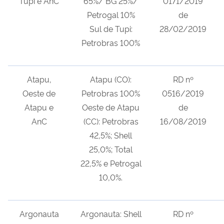
Tupi e AnC
65%/ BG 25%/
0171/2019
Petrogal 10%
de
Sul de Tupi:
28/02/2019
Petrobras 100%
Atapu,
Atapu (CO):
RD nº
Oeste de
Petrobras 100%
0516/2019
Atapu e
Oeste de Atapu
de
AnC
(CC): Petrobras
16/08/2019
42,5%; Shell
25,0%; Total
22,5% e Petrogal
10,0%.
Argonauta
Argonauta: Shell
RD nº