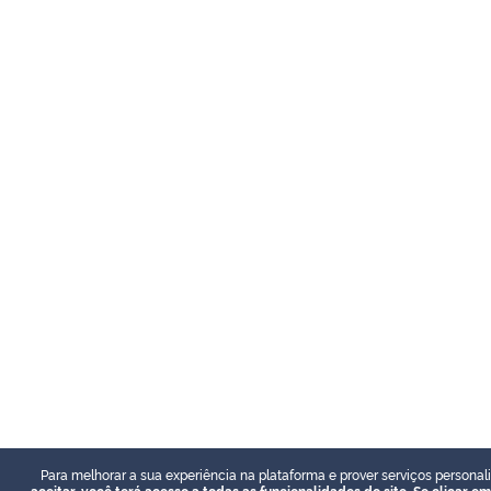
Para melhorar a sua experiência na plataforma e prover serviços personal
aceitar, você terá acesso a todas as funcionalidades do site. Se clicar em