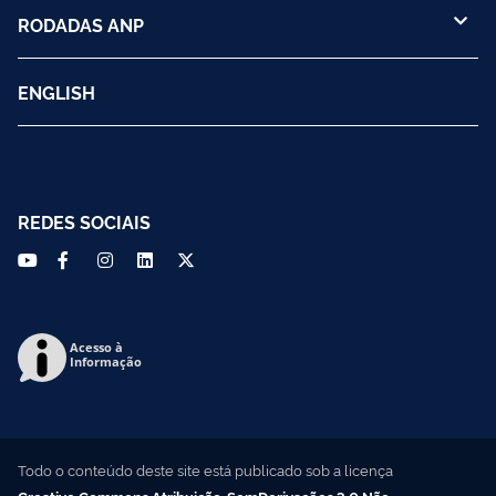
RODADAS ANP
ENGLISH
REDES SOCIAIS
Acesso à
Informação
Todo o conteúdo deste site está publicado sob a licença
Creative Commons Atribuição-SemDerivações 3.0 Não