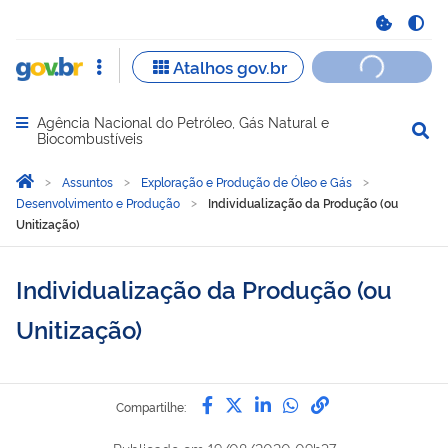
Agência Nacional do Petróleo, Gás Natural e
Abrir menu principal de navegação
Biocombustíveis
Você está aqui:
Página Inicial
Assuntos
Exploração e Produção de Óleo e Gás
Desenvolvimento e Produção
Individualização da Produção (ou
Unitização)
Individualização da Produção (ou
Unitização)
Compartilhe por Facebook
Compartilhe por Twitter
Compartilhe por Lin
Compartilhe por
link para Copi
Compartilhe: