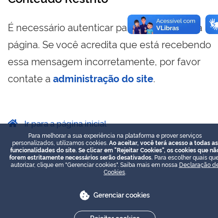
É necessário autenticar para visualizar essa
página. Se você acredita que está recebendo
essa mensagem incorretamente, por favor
contate a
administração do site
.
Ir para a página inicial
Para melhorar a sua experiência na plataforma e prover serviços
personalizados, utilizamos cookies.
Ao aceitar, você terá acesso a todas as
funcionalidades do site. Se clicar em "Rejeitar Cookies", os cookies que nã
forem estritamente necessários serão desativados.
Para escolher quais que
autorizar, clique em "Gerenciar cookies". Saiba mais em nossa
Declaração d
Cookies
.
Gerenciar cookies
Rejeitar cookies