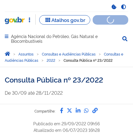
Agência Nacional do Petróleo, Gás Natural e
Abrir menu principal de navegação
Biocombustíveis
Você está aqui:
Página Inicial
Assuntos
Consultas e Audiências Públicas
Consultas e
Audiências Públicas
2022
Consulta Pública nº 23/2022
Consulta Pública nº 23/2022
De
30/09
até
28/11/2022
Compartilhe por Facebook
Compartilhe por Twitter
Compartilhe por Lin
Compartilhe por
link para Copi
Compartilhe:
Publicado em
29/09/2022 09h56
Atualizado em
06/07/2023 16h28