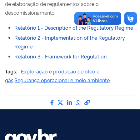
de elaboração de regulamentos sobre o
descomissionamento.
Relatório 1 - Description of the Regulatory Regime
Relatório 2 - Implementation of the Regulatory
Regime
Relatório 3 - Framework for Regulation
Tags:
Exploração e produção de óleo e
gás,Segurança operacional e meio ambiente
Compartilhe por Facebook
Compartilhe por Twitter
Compartilhe por LinkedI
Compartilhe por Wha
link para Copiar pa