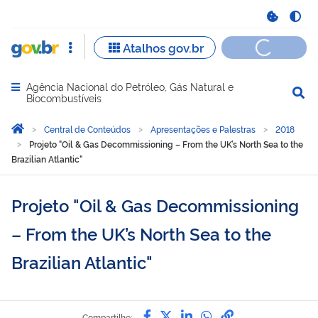
Agência Nacional do Petróleo, Gás Natural e
Abrir menu principal de navegação
Biocombustíveis
Você está aqui:
Página Inicial
Central de Conteúdos
Apresentações e Palestras
2018
Projeto "Oil & Gas Decommissioning – From the UK’s North Sea to the
Brazilian Atlantic"
Projeto "Oil & Gas Decommissioning
– From the UK’s North Sea to the
Brazilian Atlantic"
Compartilhe por Facebook
Compartilhe por Twitter
Compartilhe por Lin
Compartilhe por
link para Copi
Compartilhe: