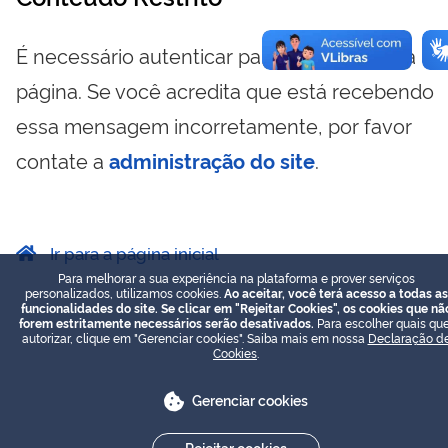
É necessário autenticar para visualizar essa
página. Se você acredita que está recebendo
essa mensagem incorretamente, por favor
contate a
administração do site
.
Ir para a página inicial
Para melhorar a sua experiência na plataforma e prover serviços
personalizados, utilizamos cookies.
Ao aceitar, você terá acesso a todas as
funcionalidades do site. Se clicar em "Rejeitar Cookies", os cookies que nã
forem estritamente necessários serão desativados.
Para escolher quais que
autorizar, clique em "Gerenciar cookies". Saiba mais em nossa
Declaração d
Cookies
.
Gerenciar cookies
Rejeitar cookies