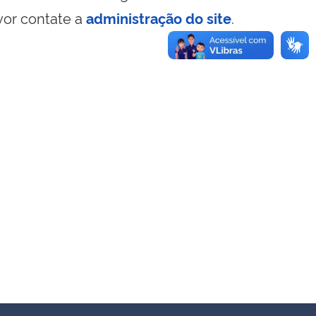
vor contate a
administração do site
.