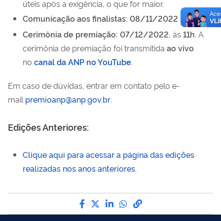
úteis após a exigência, o que for maior.
Comunicação aos finalistas: 08/11/2022
Cerimônia de premiação: 07/12/2022
, às
11h
. A
cerimônia de premiação foi transmitida
ao vivo
no
canal da ANP no YouTube
.
Em caso de dúvidas, entrar em contato pelo e-
mail
premioanp@anp.gov.br
.
Edições Anteriores:
Clique aqui para acessar a página das edições
realizadas nos anos anteriores
.
Compartilhe por Facebook
Compartilhe por Twitter
Compartilhe por LinkedI
Compartilhe por Wha
link para Copiar pa