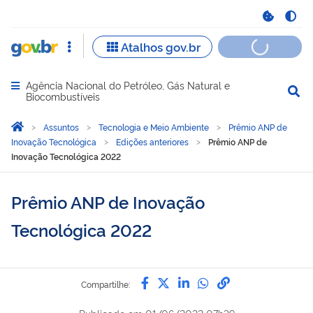
Agência Nacional do Petróleo, Gás Natural e
Abrir menu principal de navegação
Biocombustíveis
Você está aqui:
Página Inicial
Assuntos
Tecnologia e Meio Ambiente
Prêmio ANP de
Inovação Tecnológica
Edições anteriores
Prêmio ANP de
Inovação Tecnológica 2022
Prêmio ANP de Inovação
Tecnológica 2022
Compartilhe por Facebook
Compartilhe por Twitter
Compartilhe por Lin
Compartilhe por
link para Copi
Compartilhe: