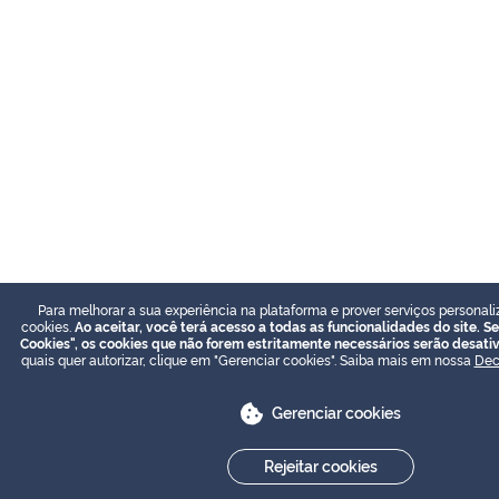
Para melhorar a sua experiência na plataforma e prover serviços personali
cookies.
Ao aceitar, você terá acesso a todas as funcionalidades do site. Se
Cookies", os cookies que não forem estritamente necessários serão desati
quais quer autorizar, clique em "Gerenciar cookies". Saiba mais em nossa
Dec
Gerenciar cookies
Rejeitar cookies