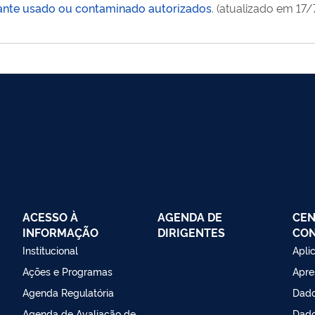
ficante usado ou contaminado autorizados
. (atualizado em 17
ACESSO À
AGENDA DE
CEN
INFORMAÇÃO
DIRIGENTES
CO
Institucional
Apli
Ações e Programas
Apre
Agenda Regulatória
Dado
Agenda de Avaliação de
Dado