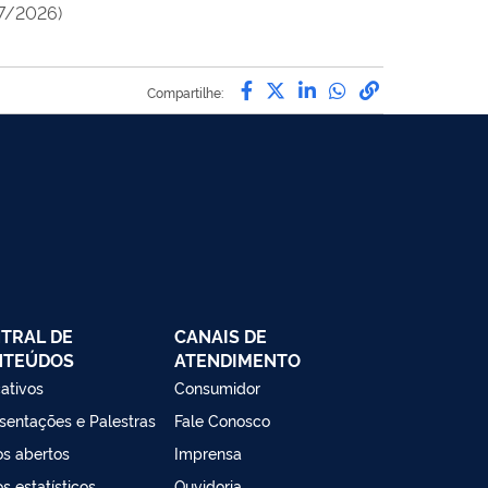
/7/2026)
Compartilhe por Facebo
Compartilhe por Twit
Compartilhe por L
Compartilhe p
link para C
Compartilhe:
TRAL DE
CANAIS DE
NTEÚDOS
ATENDIMENTO
cativos
Consumidor
sentações e Palestras
Fale Conosco
s abertos
Imprensa
s estatísticos
Ouvidoria