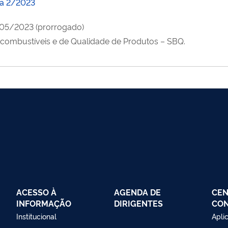
via 2/2023
/05/2023 (prorrogado)
combustíveis e de Qualidade de Produtos – SBQ.
ACESSO À
AGENDA DE
CEN
INFORMAÇÃO
DIRIGENTES
CO
Institucional
Apli