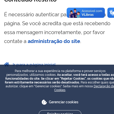
É necessário autenticar para visualizar essa
página. Se você acredita que está recebendo
essa mensagem incorretamente, por favor
contate a
administração do site
.
Ir para a página inicial
Para melhorar a sua experiência na plataforma e prover serviços
personalizados, utilizamos cookies.
Ao aceitar, você terá acesso a todas as
funcionalidades do site. Se clicar em "Rejeitar Cookies", os cookies que nã
forem estritamente necessários serão desativados.
Para escolher quais que
autorizar, clique em "Gerenciar cookies". Saiba mais em nossa
Declaração d
Cookies
.
Gerenciar cookies
Rejeitar cookies