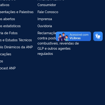
cativos
Consumidor
sentações e Palestras
Fale Conosco
s abertos
Imprensa
s estatísticos
Ouvidoria
ria de Fotos
Reclamações e denúncias
contra postos de
s e Estudos Técnicos
combustíveis, revendas de
éis Dinâmicos da ANP
GLP e outros agentes
regulados
icações
os
ocast ANP