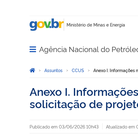
Agência Nacional do Petróle
Abrir menu principal de navegação
Você está aqui:
Página Inicial
Assuntos
CCUS
Anexo I. Informações 
Anexo I. Informações
solicitação de proje
Publicado em
03/06/2026 10h43
Atualizado em