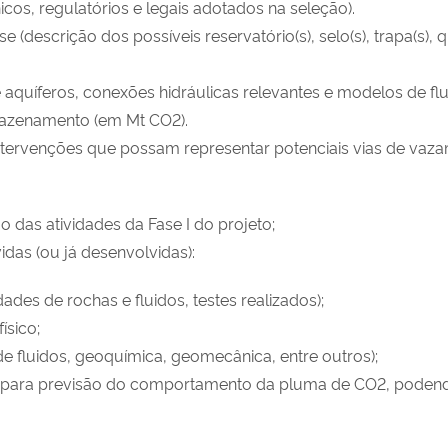
nicos, regulatórios e legais adotados na seleção).
se (descrição dos possíveis reservatório(s), selo(s), trapa(s
 aquíferos, conexões hidráulicas relevantes e modelos de flu
rmazenamento (em Mt CO2).
 intervenções que possam representar potenciais vias de vaz
das atividades da Fase I do projeto;
idas (ou já desenvolvidas):
dades de rochas e fluidos, testes realizados);
ísico;
de fluidos, geoquímica, geomecânica, entre outros);
 para previsão do comportamento da pluma de CO2, podendo