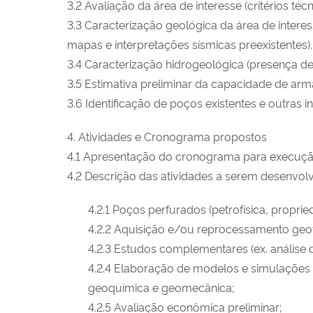
3.2 Avaliação da área de interesse (critérios téc
3.3 Caracterização geológica da área de interes
mapas e interpretações sísmicas preexistentes).
3.4 Caracterização hidrogeológica (presença de
3.5 Estimativa preliminar da capacidade de a
3.6 Identificação de poços existentes e outras
4. Atividades e Cronograma propostos
4.1 Apresentação do cronograma para execução 
4.2 Descrição das atividades a serem desenvolv
4.2.1 Poços perfurados (petrofísica, proprie
4.2.2 Aquisição e/ou reprocessamento geof
4.2.3 Estudos complementares (ex. análise 
4.2.4 Elaboração de modelos e simulações
geoquímica e geomecânica;
4.2.5 Avaliação econômica preliminar;