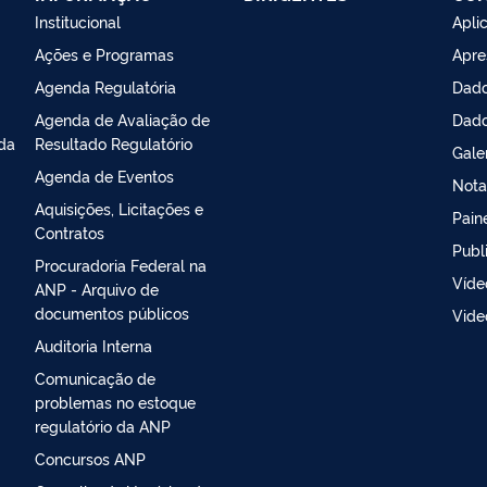
Institucional
Apli
Ações e Programas
Apre
Agenda Regulatória
Dado
Agenda de Avaliação de
Dado
da
Resultado Regulatório
Gale
Agenda de Eventos
Nota
Aquisições, Licitações e
Pain
Contratos
Publ
Procuradoria Federal na
Víde
ANP - Arquivo de
documentos públicos
Vide
Auditoria Interna
Comunicação de
problemas no estoque
regulatório da ANP
Concursos ANP