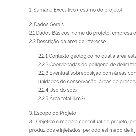
1. Sumário Executivo (resumo do projeto)
2. Dados Gerais
2.1 Dados Básicos: nome do projeto, empresa o
2.2 Descrição da área de interesse:
2.2.1 Contexto geológico no qual a área está
2.2.2 Coordenadas do polígono de delimita
2.2.3 Eventual sobreposição com áreas cont
unidades de conservação, áreas de preserv
2.2.4 Uso do solo.
2.2.5 Área total (km2).
3. Escopo do Projeto
3.1 Objetivo e modelo conceitual do projeto (b
produzidos e injetados, período estimado de in