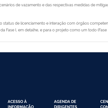
e cenários de vazamento e das respectivas medidas de mitiga
ndo status de licenciamento e interação com órgãos competent
 da Fase I, em detalhe, e para o projeto como um todo (Fase I
ACESSO À
AGENDA DE
CEN
INFORMAÇÃO
DIRIGENTES
CO