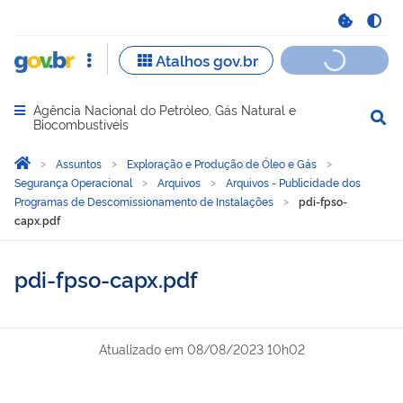
Agência Nacional do Petróleo, Gás Natural e
Abrir menu principal de navegação
Biocombustíveis
Você está aqui:
Página Inicial
Assuntos
Exploração e Produção de Óleo e Gás
Segurança Operacional
Arquivos
Arquivos - Publicidade dos
Programas de Descomissionamento de Instalações
pdi-fpso-
capx.pdf
pdi-fpso-capx.pdf
Atualizado em
08/08/2023 10h02