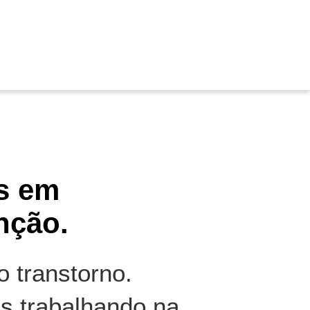
s em
nção.
 transtorno.
s trabalhando na