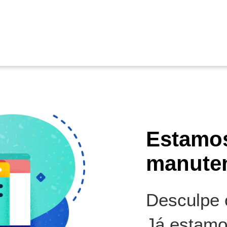
Estamo
manute
Desculpe o
Já estamo