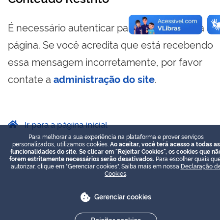
É necessário autenticar para visualizar essa
página. Se você acredita que está recebendo
essa mensagem incorretamente, por favor
contate a
administração do site
.
Ir para a página inicial
Para melhorar a sua experiência na plataforma e prover serviços
personalizados, utilizamos cookies.
Ao aceitar, você terá acesso a todas as
funcionalidades do site. Se clicar em "Rejeitar Cookies", os cookies que nã
forem estritamente necessários serão desativados.
Para escolher quais que
autorizar, clique em "Gerenciar cookies". Saiba mais em nossa
Declaração d
Cookies
.
Gerenciar cookies
Rejeitar cookies