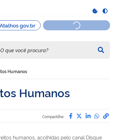
eitos Humanos
eitos Humanos
Compartilhe por Facebo
Compartilhe por Twit
Compartilhe por L
Compartilhe p
link para C
Compartilhe:
reitos humanos, acolhidas pelo canal Disque