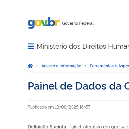
Ministério dos Direitos Huma
Abrir menu principal de navegação
Você está aqui:
Página Inicial
Acesso à Informação
Ferramentas e Aspec
Painel de Dados da 
Publicado em
13/08/2025 16h57
Definição Sucinta:
Painel interativo em que sã