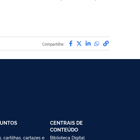
Compartilhe por Facebo
Compartilhe por Twit
Compartilhe por L
Compartilhe p
link para C
Compartilhe:
SUNTOS
CENTRAIS DE
CONTEÚDO
, cartilhas, cartazes e
Biblioteca Digital