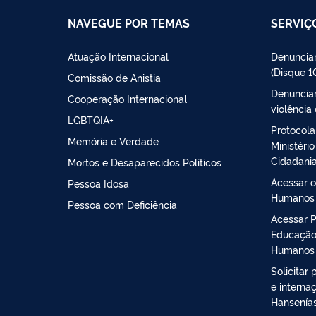
NAVEGUE POR TEMAS
SERVIÇ
Atuação Internacional
Denunciar
(Disque 1
Comissão de Anistia
Denunciar
Cooperação Internacional
violência
LGBTQIA+
Protocola
Memória e Verdade
Ministéri
Cidadani
Mortos e Desaparecidos Políticos
Acessar o
Pessoa Idosa
Humanos
Pessoa com Deficiência
Acessar 
Educação
Humanos
Solicitar
e interna
Hansenía