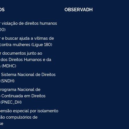
OS
OBSERVADH
 violação de direitos humanos
00)
 e buscar ajuda a vítimas de
 contra mulheres (Ligue 180)
r documentos junto ao
o dos Direitos Humanos e da
a (MDHC)
 Sistema Nacional de Direitos
 (SNDH)
Programa Nacional de
 Continuada em Direitos
 (PNEC_DH)
 pensão especial por isolamento
ção compulsórios de
se