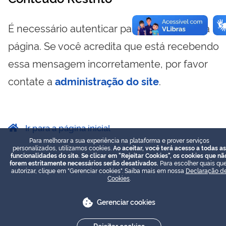
É necessário autenticar para visualizar essa
página. Se você acredita que está recebendo
essa mensagem incorretamente, por favor
contate a
administração do site
.
Ir para a página inicial
Para melhorar a sua experiência na plataforma e prover serviços
personalizados, utilizamos cookies.
Ao aceitar, você terá acesso a todas as
funcionalidades do site. Se clicar em "Rejeitar Cookies", os cookies que nã
forem estritamente necessários serão desativados.
Para escolher quais que
autorizar, clique em "Gerenciar cookies". Saiba mais em nossa
Declaração d
Cookies
.
Gerenciar cookies
Rejeitar cookies