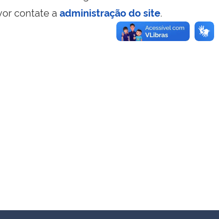
vor contate a
administração do site
.