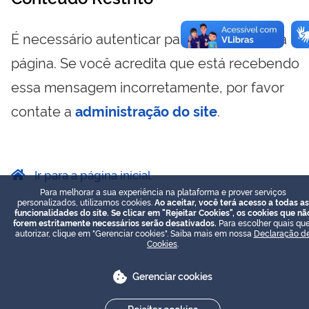
É necessário autenticar para visualizar essa
página. Se você acredita que está recebendo
essa mensagem incorretamente, por favor
contate a
administração do site
.
Ir para a página inicial
Para melhorar a sua experiência na plataforma e prover serviços
personalizados, utilizamos cookies.
Ao aceitar, você terá acesso a todas as
funcionalidades do site. Se clicar em "Rejeitar Cookies", os cookies que nã
forem estritamente necessários serão desativados.
Para escolher quais que
autorizar, clique em "Gerenciar cookies". Saiba mais em nossa
Declaração d
Cookies
.
Gerenciar cookies
Rejeitar cookies