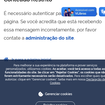
É necessário autenticar para visualizar essa
página. Se você acredita que está recebendo
essa mensagem incorretamente, por favor
contate a
administração do site
.
Ir para a página inicial
Para melhorar a sua experiência na plataforma e prover serviços
personalizados, utilizamos cookies.
Ao aceitar, você terá acesso a todas as
funcionalidades do site. Se clicar em "Rejeitar Cookies", os cookies que nã
forem estritamente necessários serão desativados.
Para escolher quais que
autorizar, clique em "Gerenciar cookies". Saiba mais em nossa
Declaração d
Cookies
.
Gerenciar cookies
Rejeitar cookies