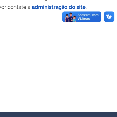
vor contate a
administração do site
.