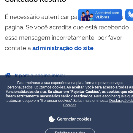
É necessário autenticar para visualizar essa
página. Se você acredita que está recebendo
essa mensagem incorretamente, por favor
contate a
administração do site
.
Ir para a página inicial
Para melhorar a sua experiência na plataforma e prover serviços
personalizados, utilizamos cookies.
Ao aceitar, você terá acesso a todas as
funcionalidades do site. Se clicar em "Rejeitar Cookies", os cookies que nã
forem estritamente necessários serão desativados.
Para escolher quais que
autorizar, clique em "Gerenciar cookies". Saiba mais em nossa
Declaração d
Cookies
.
Gerenciar cookies
Rejeitar cookies