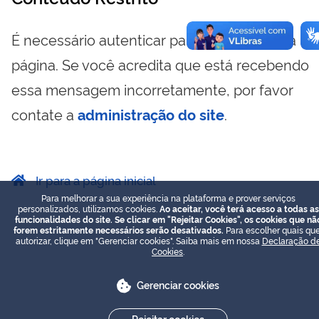
É necessário autenticar para visualizar essa
página. Se você acredita que está recebendo
essa mensagem incorretamente, por favor
contate a
administração do site
.
Ir para a página inicial
Para melhorar a sua experiência na plataforma e prover serviços
personalizados, utilizamos cookies.
Ao aceitar, você terá acesso a todas as
funcionalidades do site. Se clicar em "Rejeitar Cookies", os cookies que nã
forem estritamente necessários serão desativados.
Para escolher quais que
autorizar, clique em "Gerenciar cookies". Saiba mais em nossa
Declaração d
Cookies
.
Gerenciar cookies
Rejeitar cookies