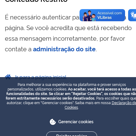
É necessário autenticar para visualizar essa
página. Se você acredita que está recebendo
essa mensagem incorretamente, por favor
contate a
administração do site
.
Ir para a página inicial
Para melhorar a sua experiência na plataforma e prover serviços
personalizados, utilizamos cookies.
Ao aceitar, você terá acesso a todas as
funcionalidades do site. Se clicar em "Rejeitar Cookies", os cookies que nã
forem estritamente necessários serão desativados.
Para escolher quais que
autorizar, clique em "Gerenciar cookies". Saiba mais em nossa
Declaração d
Cookies
.
Gerenciar cookies
Rejeitar cookies