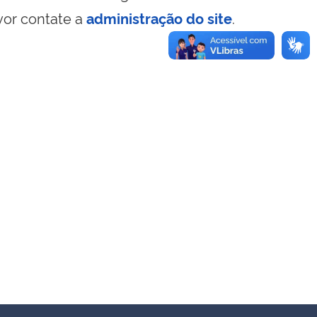
vor contate a
administração do site
.