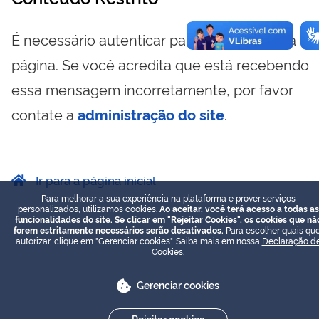
É necessário autenticar para visualizar essa
página. Se você acredita que está recebendo
essa mensagem incorretamente, por favor
contate a
administração do site
.
Ir para a página inicial
Para melhorar a sua experiência na plataforma e prover serviços
personalizados, utilizamos cookies.
Ao aceitar, você terá acesso a todas as
funcionalidades do site. Se clicar em "Rejeitar Cookies", os cookies que nã
forem estritamente necessários serão desativados.
Para escolher quais que
autorizar, clique em "Gerenciar cookies". Saiba mais em nossa
Declaração d
Cookies
.
Gerenciar cookies
Rejeitar cookies