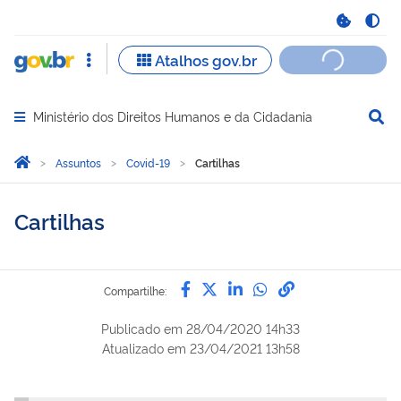
Ministério dos Direitos Humanos e da Cidadania
Abrir menu principal de navegação
Você está aqui:
Página Inicial
Assuntos
Covid-19
Cartilhas
Cartilhas
Compartilhe por Facebook
Compartilhe por Twitter
Compartilhe por Lin
Compartilhe por
link para Copi
Compartilhe:
Publicado em
28/04/2020 14h33
Atualizado em
23/04/2021 13h58