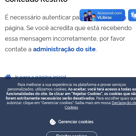
É necessário autenticar para visualizar essa
página. Se você acredita que está recebendo
essa mensagem incorretamente, por favor
contate a
administração do site
.
Ir para a página inicial
Para melhorar a sua experiência na plataforma e prover serviços
personalizados, utilizamos cookies.
Ao aceitar, você terá acesso a todas as
funcionalidades do site. Se clicar em "Rejeitar Cookies", os cookies que nã
forem estritamente necessários serão desativados.
Para escolher quais que
autorizar, clique em "Gerenciar cookies". Saiba mais em nossa
Declaração d
Cookies
.
Gerenciar cookies
Rejeitar cookies