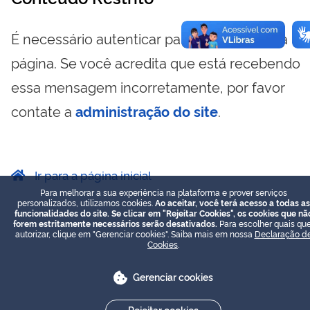
É necessário autenticar para visualizar essa
página. Se você acredita que está recebendo
essa mensagem incorretamente, por favor
contate a
administração do site
.
Ir para a página inicial
Para melhorar a sua experiência na plataforma e prover serviços
personalizados, utilizamos cookies.
Ao aceitar, você terá acesso a todas as
funcionalidades do site. Se clicar em "Rejeitar Cookies", os cookies que nã
forem estritamente necessários serão desativados.
Para escolher quais que
autorizar, clique em "Gerenciar cookies". Saiba mais em nossa
Declaração d
Cookies
.
Gerenciar cookies
Rejeitar cookies