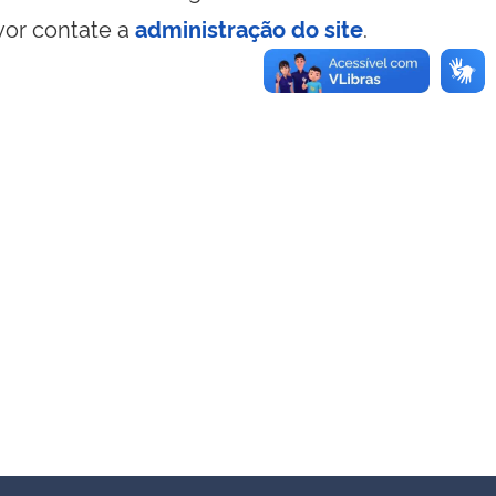
vor contate a
administração do site
.