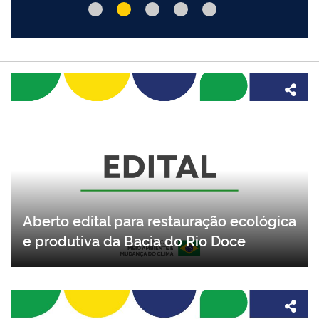
Aberto edital para restauração ecológica
e produtiva da Bacia do Rio Doce