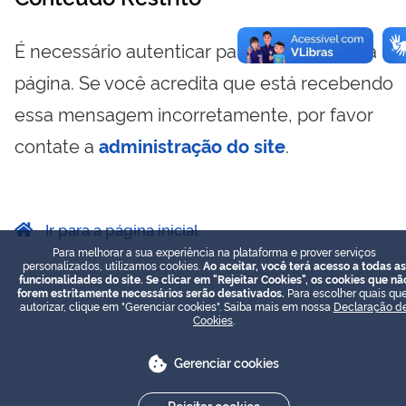
É necessário autenticar para visualizar essa
página. Se você acredita que está recebendo
essa mensagem incorretamente, por favor
contate a
administração do site
.
Ir para a página inicial
Para melhorar a sua experiência na plataforma e prover serviços
personalizados, utilizamos cookies.
Ao aceitar, você terá acesso a todas as
funcionalidades do site. Se clicar em "Rejeitar Cookies", os cookies que nã
forem estritamente necessários serão desativados.
Para escolher quais que
autorizar, clique em "Gerenciar cookies". Saiba mais em nossa
Declaração d
Cookies
.
Gerenciar cookies
Rejeitar cookies