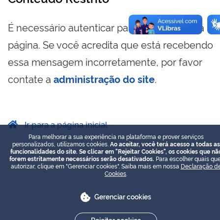
É necessário autenticar para visualizar essa
página. Se você acredita que está recebendo
essa mensagem incorretamente, por favor
contate a
administração do site
.
Ir para a página inicial
Para melhorar a sua experiência na plataforma e prover serviços
personalizados, utilizamos cookies.
Ao aceitar, você terá acesso a todas as
funcionalidades do site. Se clicar em "Rejeitar Cookies", os cookies que nã
forem estritamente necessários serão desativados.
Para escolher quais que
autorizar, clique em "Gerenciar cookies". Saiba mais em nossa
Declaração d
Cookies
.
Gerenciar cookies
Rejeitar cookies