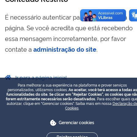
É necessário autenticar para visualizar essa
página. Se você acredita que está recebendo
essa mensagem incorretamente, por favor
contate a
administração do site
.
Ir para a página inicial
Para melhorar a sua experiência na plataforma e prover serviços
personalizados, utilizamos cookies.
Ao aceitar, você terá acesso a todas as
funcionalidades do site. Se clicar em "Rejeitar Cookies", os cookies que nã
forem estritamente necessários serão desativados.
Para escolher quais que
autorizar, clique em "Gerenciar cookies". Saiba mais em nossa
Declaração d
Cookies
.
Gerenciar cookies
Rejeitar cookies