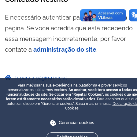
É necessário autenticar para visualizar essa
página. Se você acredita que está recebendo
essa mensagem incorretamente, por favor
contate a
administração do site
.
Ir para a página inicial
Para melhorar a sua experiência na plataforma e prover serviços
personalizados, utilizamos cookies.
Ao aceitar, você terá acesso a todas as
funcionalidades do site. Se clicar em "Rejeitar Cookies", os cookies que nã
forem estritamente necessários serão desativados.
Para escolher quais que
autorizar, clique em "Gerenciar cookies". Saiba mais em nossa
Declaração d
Cookies
.
Gerenciar cookies
Rejeitar cookies