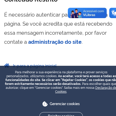
É necessário autenticar para visualizar essa
página. Se você acredita que está recebendo
essa mensagem incorretamente, por favor
contate a
administração do site
.
Ir para a página inicial
Para melhorar a sua experiência na plataforma e prover serviços
personalizados, utilizamos cookies.
Ao aceitar, você terá acesso a todas as
funcionalidades do site. Se clicar em "Rejeitar Cookies", os cookies que nã
forem estritamente necessários serão desativados.
Para escolher quais que
autorizar, clique em "Gerenciar cookies". Saiba mais em nossa
Declaração d
Cookies
.
Gerenciar cookies
Rejeitar cookies