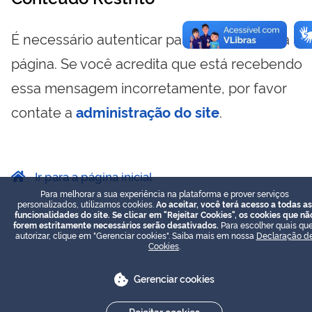
É necessário autenticar para visualizar essa
página. Se você acredita que está recebendo
essa mensagem incorretamente, por favor
contate a
administração do site
.
Ir para a página inicial
Para melhorar a sua experiência na plataforma e prover serviços
personalizados, utilizamos cookies.
Ao aceitar, você terá acesso a todas as
funcionalidades do site. Se clicar em "Rejeitar Cookies", os cookies que nã
forem estritamente necessários serão desativados.
Para escolher quais que
autorizar, clique em "Gerenciar cookies". Saiba mais em nossa
Declaração d
Cookies
.
Gerenciar cookies
Rejeitar cookies